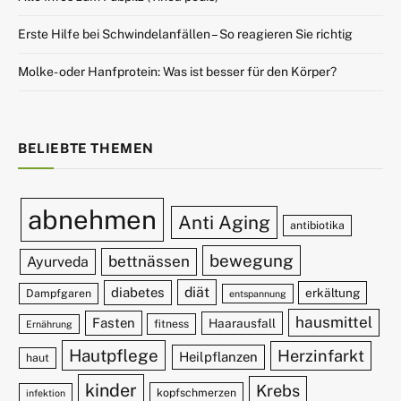
Erste Hilfe bei Schwindelanfällen – So reagieren Sie richtig
Molke- oder Hanfprotein: Was ist besser für den Körper?
BELIEBTE THEMEN
abnehmen
Anti Aging
antibiotika
bewegung
bettnässen
Ayurveda
diät
diabetes
erkältung
Dampfgaren
entspannung
hausmittel
Fasten
Haarausfall
fitness
Ernährung
Hautpflege
Herzinfarkt
Heilpflanzen
haut
kinder
Krebs
kopfschmerzen
infektion