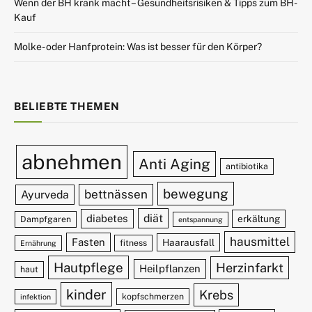
Wenn der BH krank macht – Gesundheitsrisiken & Tipps zum BH-
Kauf
Molke- oder Hanfprotein: Was ist besser für den Körper?
BELIEBTE THEMEN
abnehmen
Anti Aging
antibiotika
bewegung
bettnässen
Ayurveda
diät
diabetes
erkältung
Dampfgaren
entspannung
hausmittel
Fasten
Haarausfall
fitness
Ernährung
Hautpflege
Herzinfarkt
Heilpflanzen
haut
kinder
Krebs
kopfschmerzen
infektion