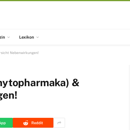
zin
Lexikon
rsicht Nebenwirkungen!
Phytopharmaka) &
gen!
App
Reddit