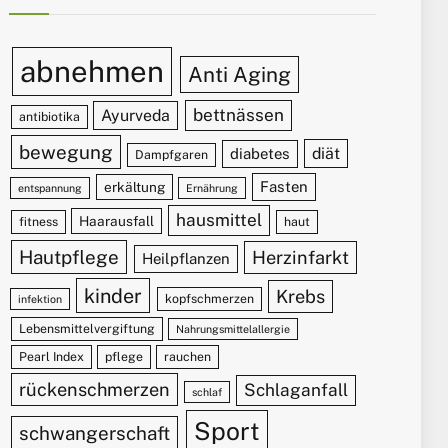
abnehmen
Anti Aging
bettnässen
Ayurveda
antibiotika
bewegung
diät
diabetes
Dampfgaren
Fasten
erkältung
entspannung
Ernährung
hausmittel
Haarausfall
fitness
haut
Hautpflege
Herzinfarkt
Heilpflanzen
kinder
Krebs
kopfschmerzen
infektion
Lebensmittelvergiftung
Nahrungsmittelallergie
Pearl Index
pflege
rauchen
rückenschmerzen
Schlaganfall
schlaf
Sport
schwangerschaft