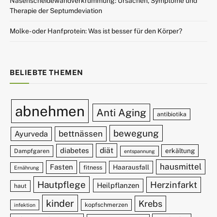
Nasenscheidewandverkrümmung: Ursachen, Symptome und
Therapie der Septumdeviation
Molke- oder Hanfprotein: Was ist besser für den Körper?
BELIEBTE THEMEN
abnehmen
Anti Aging
antibiotika
bewegung
bettnässen
Ayurveda
diät
diabetes
erkältung
Dampfgaren
entspannung
hausmittel
Fasten
Haarausfall
fitness
Ernährung
Hautpflege
Herzinfarkt
Heilpflanzen
haut
kinder
Krebs
kopfschmerzen
infektion