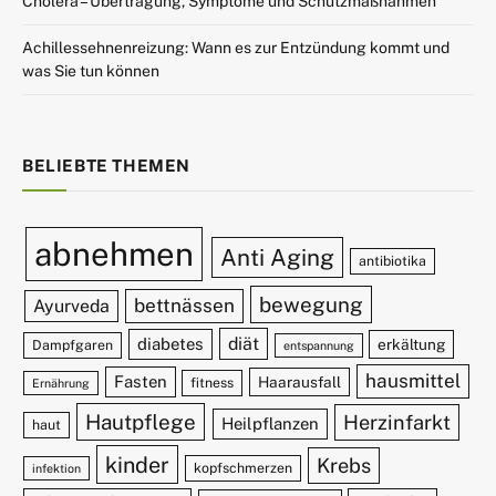
Cholera – Übertragung, Symptome und Schutzmaßnahmen
Achillessehnenreizung: Wann es zur Entzündung kommt und
was Sie tun können
BELIEBTE THEMEN
abnehmen
Anti Aging
antibiotika
bewegung
bettnässen
Ayurveda
diät
diabetes
erkältung
Dampfgaren
entspannung
hausmittel
Fasten
Haarausfall
fitness
Ernährung
Hautpflege
Herzinfarkt
Heilpflanzen
haut
kinder
Krebs
kopfschmerzen
infektion