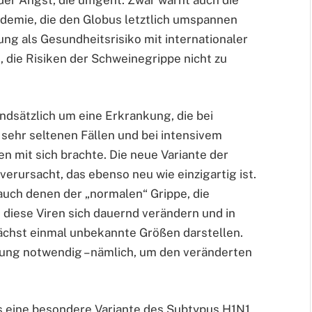
der Angst, die umgeht. Zwar warnt auch die
demie, die den Globus letztlich umspannen
ng als Gesundheitsrisiko mit internationaler
 die Risiken der Schweinegrippe nicht zu
ndsätzlich um eine Erkrankung, die bei
ehr seltenen Fällen und bei intensivem
 mit sich brachte. Die neue Variante der
erursacht, das ebenso neu wie einzigartig ist.
 auch denen der „normalen“ Grippe, die
ss diese Viren sich dauernd verändern und in
chst einmal unbekannte Größen darstellen.
pfung notwendig – nämlich, um den veränderten
s eine besondere Variante des Subtypus H1N1