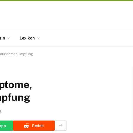
zin
Lexikon
maßnahmen, Impfung
ptome,
mpfung
t
App
Reddit