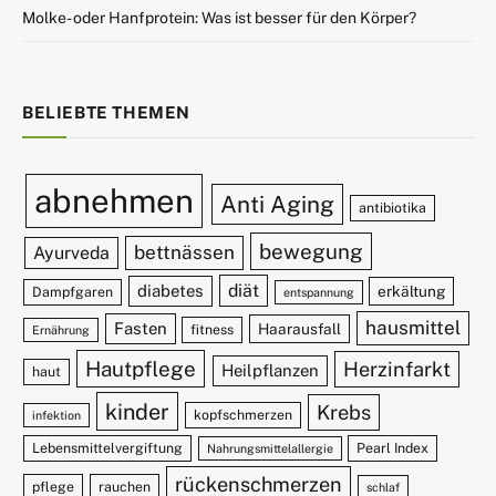
Molke- oder Hanfprotein: Was ist besser für den Körper?
BELIEBTE THEMEN
abnehmen
Anti Aging
antibiotika
bewegung
bettnässen
Ayurveda
diät
diabetes
erkältung
Dampfgaren
entspannung
hausmittel
Fasten
Haarausfall
fitness
Ernährung
Hautpflege
Herzinfarkt
Heilpflanzen
haut
kinder
Krebs
kopfschmerzen
infektion
Lebensmittelvergiftung
Pearl Index
Nahrungsmittelallergie
rückenschmerzen
pflege
rauchen
schlaf