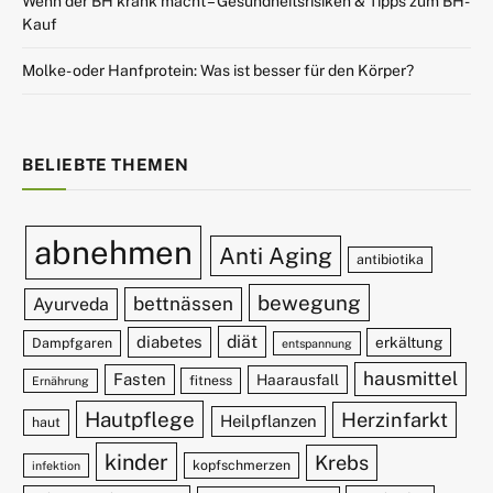
Wenn der BH krank macht – Gesundheitsrisiken & Tipps zum BH-
Kauf
Molke- oder Hanfprotein: Was ist besser für den Körper?
BELIEBTE THEMEN
abnehmen
Anti Aging
antibiotika
bewegung
bettnässen
Ayurveda
diät
diabetes
erkältung
Dampfgaren
entspannung
hausmittel
Fasten
Haarausfall
fitness
Ernährung
Hautpflege
Herzinfarkt
Heilpflanzen
haut
kinder
Krebs
kopfschmerzen
infektion