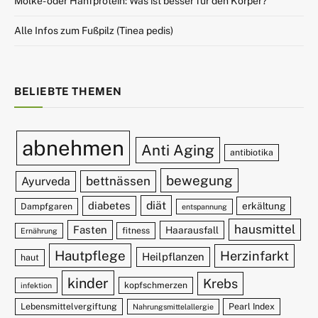
Molke- oder Hanfprotein: Was ist besser für den Körper?
Alle Infos zum Fußpilz (Tinea pedis)
BELIEBTE THEMEN
abnehmen
Anti Aging
antibiotika
bewegung
bettnässen
Ayurveda
diät
diabetes
erkältung
Dampfgaren
entspannung
hausmittel
Fasten
Haarausfall
fitness
Ernährung
Hautpflege
Herzinfarkt
Heilpflanzen
haut
kinder
Krebs
kopfschmerzen
infektion
Lebensmittelvergiftung
Pearl Index
Nahrungsmittelallergie