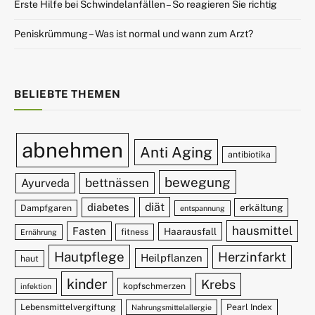
Erste Hilfe bei Schwindelanfällen – So reagieren Sie richtig
Peniskrümmung – Was ist normal und wann zum Arzt?
BELIEBTE THEMEN
abnehmen
Anti Aging
antibiotika
bewegung
bettnässen
Ayurveda
diät
diabetes
erkältung
Dampfgaren
entspannung
hausmittel
Fasten
Haarausfall
fitness
Ernährung
Hautpflege
Herzinfarkt
Heilpflanzen
haut
kinder
Krebs
kopfschmerzen
infektion
Lebensmittelvergiftung
Pearl Index
Nahrungsmittelallergie