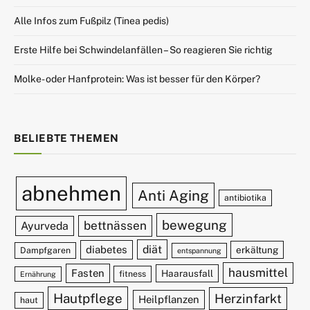
Alle Infos zum Fußpilz (Tinea pedis)
Erste Hilfe bei Schwindelanfällen – So reagieren Sie richtig
Molke- oder Hanfprotein: Was ist besser für den Körper?
BELIEBTE THEMEN
abnehmen
Anti Aging
antibiotika
bewegung
bettnässen
Ayurveda
diät
diabetes
erkältung
Dampfgaren
entspannung
hausmittel
Fasten
Haarausfall
fitness
Ernährung
Hautpflege
Herzinfarkt
Heilpflanzen
haut