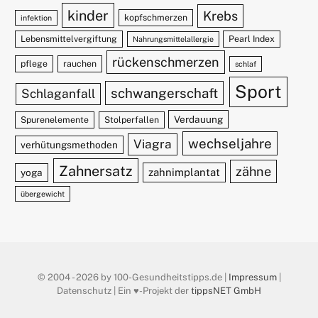
kinder
Krebs
kopfschmerzen
infektion
Lebensmittelvergiftung
Pearl Index
Nahrungsmittelallergie
rückenschmerzen
pflege
rauchen
schlaf
Sport
schwangerschaft
Schlaganfall
Verdauung
Spurenelemente
Stolperfallen
wechseljahre
Viagra
verhütungsmethoden
Zahnersatz
zähne
zahnimplantat
yoga
übergewicht
© 2004 - 2026 by 100-Gesundheitstipps.de |
Impressum
|
Datenschutz | Ein ♥️-Projekt der
tippsNET GmbH