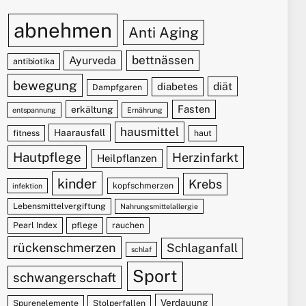
abnehmen
Anti Aging
bettnässen
Ayurveda
antibiotika
bewegung
diät
diabetes
Dampfgaren
Fasten
erkältung
entspannung
Ernährung
hausmittel
Haarausfall
fitness
haut
Hautpflege
Herzinfarkt
Heilpflanzen
kinder
Krebs
kopfschmerzen
infektion
Lebensmittelvergiftung
Nahrungsmittelallergie
Pearl Index
pflege
rauchen
rückenschmerzen
Schlaganfall
schlaf
Sport
schwangerschaft
Verdauung
Spurenelemente
Stolperfallen