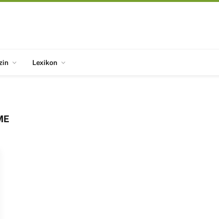
zin
Lexikon
ME