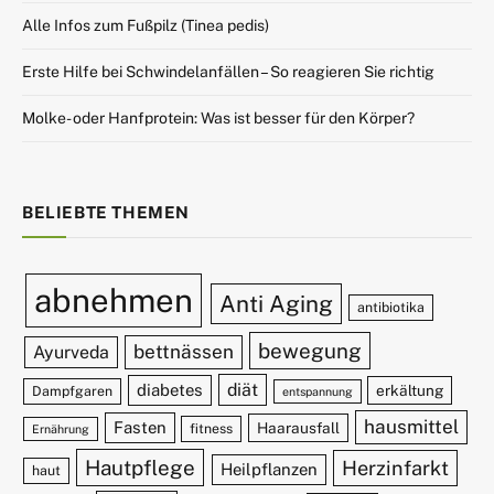
Alle Infos zum Fußpilz (Tinea pedis)
Erste Hilfe bei Schwindelanfällen – So reagieren Sie richtig
Molke- oder Hanfprotein: Was ist besser für den Körper?
BELIEBTE THEMEN
abnehmen
Anti Aging
antibiotika
bewegung
bettnässen
Ayurveda
diät
diabetes
erkältung
Dampfgaren
entspannung
hausmittel
Fasten
Haarausfall
fitness
Ernährung
Hautpflege
Herzinfarkt
Heilpflanzen
haut