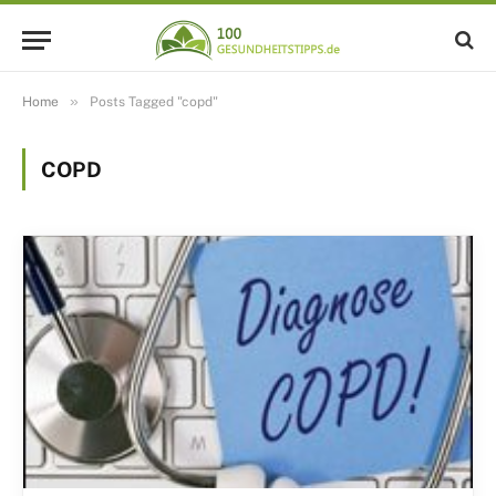
»
Home
Posts Tagged "copd"
COPD