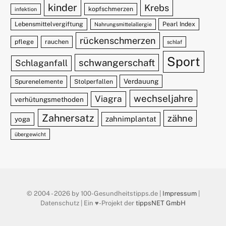
kinder
Krebs
kopfschmerzen
infektion
Lebensmittelvergiftung
Pearl Index
Nahrungsmittelallergie
rückenschmerzen
pflege
rauchen
schlaf
Sport
schwangerschaft
Schlaganfall
Verdauung
Spurenelemente
Stolperfallen
wechseljahre
Viagra
verhütungsmethoden
Zahnersatz
zähne
zahnimplantat
yoga
übergewicht
© 2004 - 2026 by 100-Gesundheitstipps.de |
Impressum
|
Datenschutz | Ein ♥️-Projekt der
tippsNET GmbH