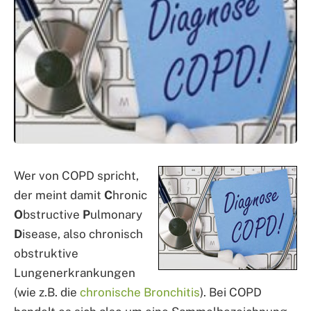
Wer von COPD spricht,
der meint damit
C
hronic
O
bstructive
P
ulmonary
D
isease, also chronisch
obstruktive
Lungenerkrankungen
(wie z.B. die
chronische Bronchitis
). Bei COPD