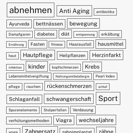
abnehmen
Anti Aging
antibiotika
bewegung
bettnässen
Ayurveda
diät
diabetes
erkältung
Dampfgaren
entspannung
hausmittel
Fasten
Haarausfall
fitness
Ernährung
Hautpflege
Herzinfarkt
Heilpflanzen
haut
kinder
Krebs
kopfschmerzen
infektion
Lebensmittelvergiftung
Pearl Index
Nahrungsmittelallergie
rückenschmerzen
pflege
rauchen
schlaf
Sport
schwangerschaft
Schlaganfall
Verdauung
Spurenelemente
Stolperfallen
wechseljahre
Viagra
verhütungsmethoden
Zahnersatz
zähne
zahnimplantat
yoga