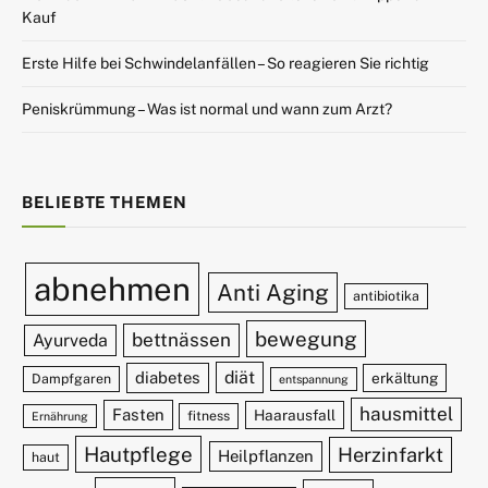
Kauf
Erste Hilfe bei Schwindelanfällen – So reagieren Sie richtig
Peniskrümmung – Was ist normal und wann zum Arzt?
BELIEBTE THEMEN
abnehmen
Anti Aging
antibiotika
bewegung
bettnässen
Ayurveda
diät
diabetes
erkältung
Dampfgaren
entspannung
hausmittel
Fasten
Haarausfall
fitness
Ernährung
Hautpflege
Herzinfarkt
Heilpflanzen
haut