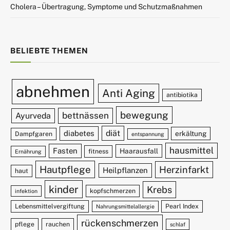
Cholera – Übertragung, Symptome und Schutzmaßnahmen
BELIEBTE THEMEN
abnehmen
Anti Aging
antibiotika
bewegung
bettnässen
Ayurveda
diät
diabetes
erkältung
Dampfgaren
entspannung
hausmittel
Fasten
Haarausfall
fitness
Ernährung
Hautpflege
Herzinfarkt
Heilpflanzen
haut
kinder
Krebs
kopfschmerzen
infektion
Lebensmittelvergiftung
Pearl Index
Nahrungsmittelallergie
rückenschmerzen
pflege
rauchen
schlaf