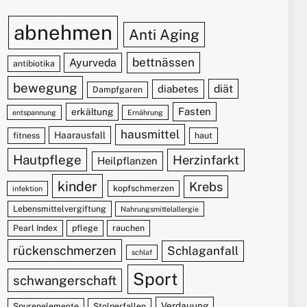
abnehmen
Anti Aging
bettnässen
Ayurveda
antibiotika
bewegung
diät
diabetes
Dampfgaren
Fasten
erkältung
entspannung
Ernährung
hausmittel
Haarausfall
fitness
haut
Hautpflege
Herzinfarkt
Heilpflanzen
kinder
Krebs
kopfschmerzen
infektion
Lebensmittelvergiftung
Nahrungsmittelallergie
Pearl Index
pflege
rauchen
rückenschmerzen
Schlaganfall
schlaf
Sport
schwangerschaft
Verdauung
Spurenelemente
Stolperfallen