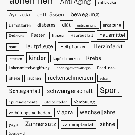
abnehmen
Anti Aging
antibiotika
bewegung
bettnässen
Ayurveda
diät
diabetes
erkältung
Dampfgaren
entspannung
hausmittel
Fasten
Haarausfall
fitness
Ernährung
Hautpflege
Herzinfarkt
Heilpflanzen
haut
kinder
Krebs
kopfschmerzen
infektion
Lebensmittelvergiftung
Pearl Index
Nahrungsmittelallergie
rückenschmerzen
pflege
rauchen
schlaf
Sport
schwangerschaft
Schlaganfall
Verdauung
Spurenelemente
Stolperfallen
wechseljahre
Viagra
verhütungsmethoden
Zahnersatz
zähne
zahnimplantat
yoga
übergewicht