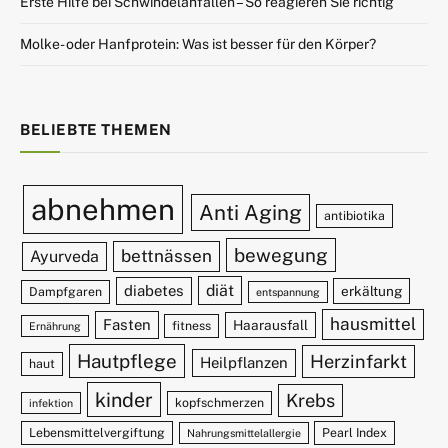
Erste Hilfe bei Schwindelanfällen – So reagieren Sie richtig
Molke- oder Hanfprotein: Was ist besser für den Körper?
BELIEBTE THEMEN
abnehmen
Anti Aging
antibiotika
bewegung
bettnässen
Ayurveda
diät
diabetes
erkältung
Dampfgaren
entspannung
hausmittel
Fasten
Haarausfall
fitness
Ernährung
Hautpflege
Herzinfarkt
Heilpflanzen
haut
kinder
Krebs
kopfschmerzen
infektion
Lebensmittelvergiftung
Pearl Index
Nahrungsmittelallergie