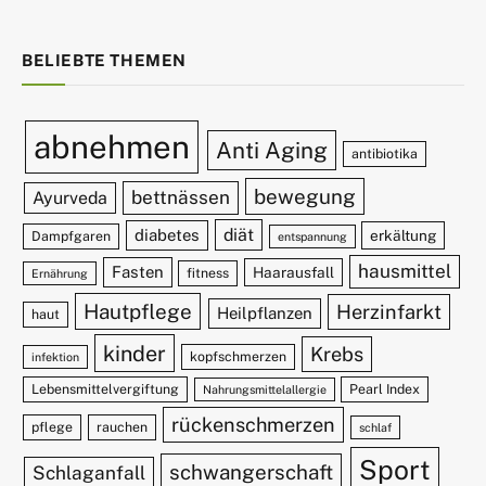
BELIEBTE THEMEN
abnehmen
Anti Aging
antibiotika
bewegung
bettnässen
Ayurveda
diät
diabetes
erkältung
Dampfgaren
entspannung
hausmittel
Fasten
Haarausfall
fitness
Ernährung
Hautpflege
Herzinfarkt
Heilpflanzen
haut
kinder
Krebs
kopfschmerzen
infektion
Lebensmittelvergiftung
Pearl Index
Nahrungsmittelallergie
rückenschmerzen
pflege
rauchen
schlaf
Sport
schwangerschaft
Schlaganfall