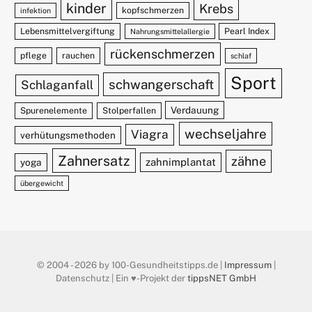
kinder
Krebs
kopfschmerzen
infektion
Lebensmittelvergiftung
Pearl Index
Nahrungsmittelallergie
rückenschmerzen
pflege
rauchen
schlaf
Sport
schwangerschaft
Schlaganfall
Verdauung
Spurenelemente
Stolperfallen
wechseljahre
Viagra
verhütungsmethoden
Zahnersatz
zähne
zahnimplantat
yoga
übergewicht
© 2004 - 2026 by 100-Gesundheitstipps.de |
Impressum
|
Datenschutz | Ein ♥️-Projekt der
tippsNET GmbH