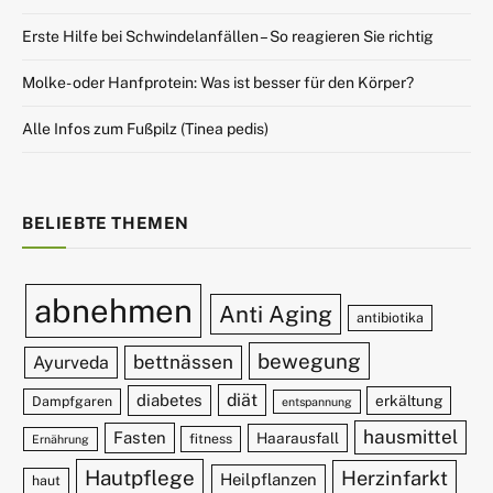
Erste Hilfe bei Schwindelanfällen – So reagieren Sie richtig
Molke- oder Hanfprotein: Was ist besser für den Körper?
Alle Infos zum Fußpilz (Tinea pedis)
BELIEBTE THEMEN
abnehmen
Anti Aging
antibiotika
bewegung
bettnässen
Ayurveda
diät
diabetes
erkältung
Dampfgaren
entspannung
hausmittel
Fasten
Haarausfall
fitness
Ernährung
Hautpflege
Herzinfarkt
Heilpflanzen
haut