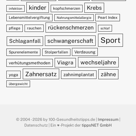
kinder
Krebs
kopfschmerzen
infektion
Lebensmittelvergiftung
Pearl Index
Nahrungsmittelallergie
rückenschmerzen
pflege
rauchen
schlaf
Sport
schwangerschaft
Schlaganfall
Verdauung
Spurenelemente
Stolperfallen
wechseljahre
Viagra
verhütungsmethoden
Zahnersatz
zähne
zahnimplantat
yoga
übergewicht
© 2004 - 2026 by 100-Gesundheitstipps.de |
Impressum
|
Datenschutz | Ein ♥️-Projekt der
tippsNET GmbH