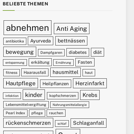
BELIEBTE THEMEN
abnehmen
Anti Aging
bettnässen
Ayurveda
antibiotika
bewegung
diät
diabetes
Dampfgaren
Fasten
erkältung
entspannung
Ernährung
hausmittel
Haarausfall
fitness
haut
Hautpflege
Herzinfarkt
Heilpflanzen
kinder
Krebs
kopfschmerzen
infektion
Lebensmittelvergiftung
Nahrungsmittelallergie
Pearl Index
pflege
rauchen
rückenschmerzen
Schlaganfall
schlaf