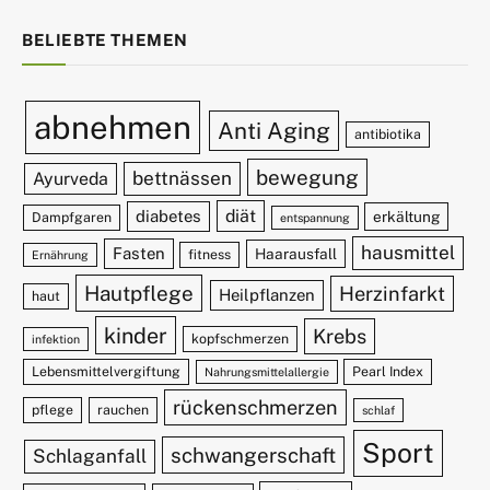
BELIEBTE THEMEN
abnehmen
Anti Aging
antibiotika
bewegung
bettnässen
Ayurveda
diät
diabetes
erkältung
Dampfgaren
entspannung
hausmittel
Fasten
Haarausfall
fitness
Ernährung
Hautpflege
Herzinfarkt
Heilpflanzen
haut
kinder
Krebs
kopfschmerzen
infektion
Lebensmittelvergiftung
Pearl Index
Nahrungsmittelallergie
rückenschmerzen
pflege
rauchen
schlaf
Sport
schwangerschaft
Schlaganfall