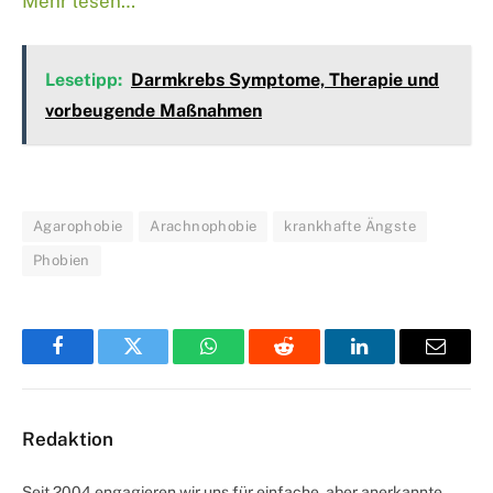
Mehr lesen…
Lesetipp:
Darmkrebs Symptome, Therapie und
vorbeugende Maßnahmen
Agarophobie
Arachnophobie
krankhafte Ängste
Phobien
Facebook
Twitter
WhatsApp
Reddit
LinkedIn
Email
Redaktion
Seit 2004 engagieren wir uns für einfache, aber anerkannte