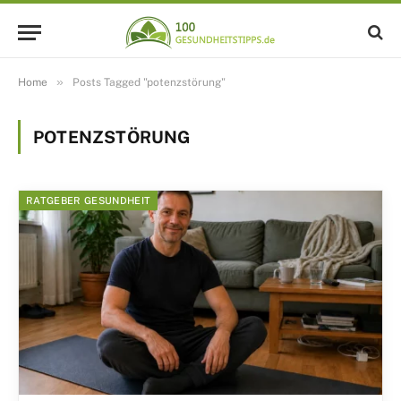
»
Home
Posts Tagged "potenzstörung"
POTENZSTÖRUNG
RATGEBER GESUNDHEIT