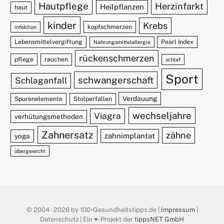
Hautpflege
Herzinfarkt
Heilpflanzen
haut
kinder
Krebs
kopfschmerzen
infektion
Lebensmittelvergiftung
Pearl Index
Nahrungsmittelallergie
rückenschmerzen
pflege
rauchen
schlaf
Sport
schwangerschaft
Schlaganfall
Verdauung
Spurenelemente
Stolperfallen
wechseljahre
Viagra
verhütungsmethoden
Zahnersatz
zähne
zahnimplantat
yoga
übergewicht
© 2004 - 2026 by 100-Gesundheitstipps.de |
Impressum
|
Datenschutz | Ein ♥️-Projekt der
tippsNET GmbH