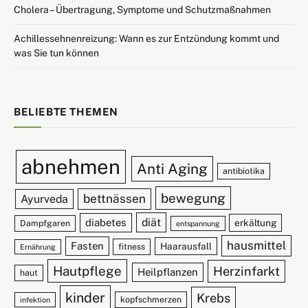
Cholera – Übertragung, Symptome und Schutzmaßnahmen
Achillessehnenreizung: Wann es zur Entzündung kommt und
was Sie tun können
BELIEBTE THEMEN
abnehmen
Anti Aging
antibiotika
bewegung
bettnässen
Ayurveda
diät
diabetes
erkältung
Dampfgaren
entspannung
hausmittel
Fasten
Haarausfall
fitness
Ernährung
Hautpflege
Herzinfarkt
Heilpflanzen
haut
kinder
Krebs
kopfschmerzen
infektion