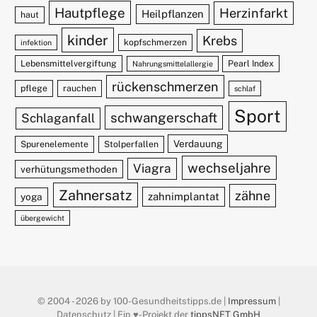
Hautpflege
Herzinfarkt
Heilpflanzen
haut
kinder
Krebs
kopfschmerzen
infektion
Lebensmittelvergiftung
Pearl Index
Nahrungsmittelallergie
rückenschmerzen
pflege
rauchen
schlaf
Sport
schwangerschaft
Schlaganfall
Verdauung
Spurenelemente
Stolperfallen
wechseljahre
Viagra
verhütungsmethoden
Zahnersatz
zähne
zahnimplantat
yoga
übergewicht
© 2004 - 2026 by 100-Gesundheitstipps.de |
Impressum
|
Datenschutz | Ein ♥️-Projekt der
tippsNET GmbH