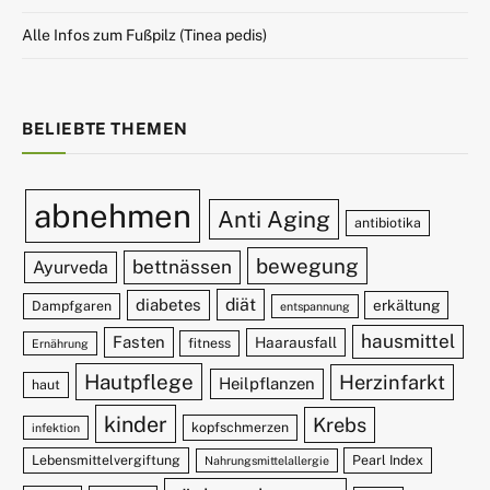
Alle Infos zum Fußpilz (Tinea pedis)
BELIEBTE THEMEN
abnehmen
Anti Aging
antibiotika
bewegung
bettnässen
Ayurveda
diät
diabetes
erkältung
Dampfgaren
entspannung
hausmittel
Fasten
Haarausfall
fitness
Ernährung
Hautpflege
Herzinfarkt
Heilpflanzen
haut
kinder
Krebs
kopfschmerzen
infektion
Lebensmittelvergiftung
Pearl Index
Nahrungsmittelallergie