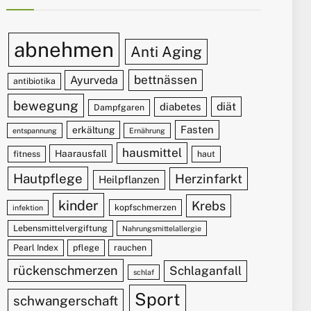
abnehmen
Anti Aging
bettnässen
Ayurveda
antibiotika
bewegung
diät
diabetes
Dampfgaren
Fasten
erkältung
entspannung
Ernährung
hausmittel
Haarausfall
fitness
haut
Hautpflege
Herzinfarkt
Heilpflanzen
kinder
Krebs
kopfschmerzen
infektion
Lebensmittelvergiftung
Nahrungsmittelallergie
Pearl Index
pflege
rauchen
rückenschmerzen
Schlaganfall
schlaf
Sport
schwangerschaft