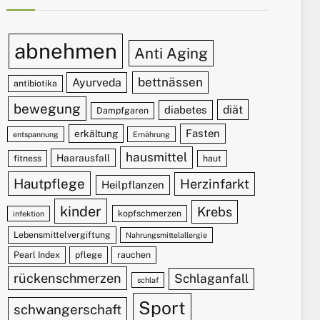
abnehmen
Anti Aging
bettnässen
Ayurveda
antibiotika
bewegung
diät
diabetes
Dampfgaren
Fasten
erkältung
entspannung
Ernährung
hausmittel
Haarausfall
fitness
haut
Hautpflege
Herzinfarkt
Heilpflanzen
kinder
Krebs
kopfschmerzen
infektion
Lebensmittelvergiftung
Nahrungsmittelallergie
Pearl Index
pflege
rauchen
rückenschmerzen
Schlaganfall
schlaf
Sport
schwangerschaft