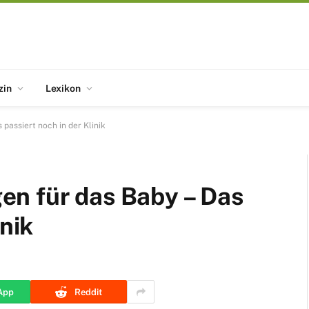
zin
Lexikon
passiert noch in der Klinik
n für das Baby – Das
inik
App
Reddit