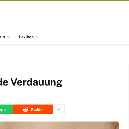
zin
Lexikon
nde Verdauung
App
Reddit