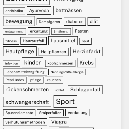
bettnässen
Ayurveda
antibiotika
bewegung
diät
diabetes
Dampfgaren
Fasten
erkältung
entspannung
Ernährung
hausmittel
Haarausfall
fitness
haut
Hautpflege
Herzinfarkt
Heilpflanzen
kinder
Krebs
kopfschmerzen
infektion
Lebensmittelvergiftung
Nahrungsmittelallergie
Pearl Index
pflege
rauchen
rückenschmerzen
Schlaganfall
schlaf
Sport
schwangerschaft
Verdauung
Spurenelemente
Stolperfallen
Viagra
verhütungsmethoden