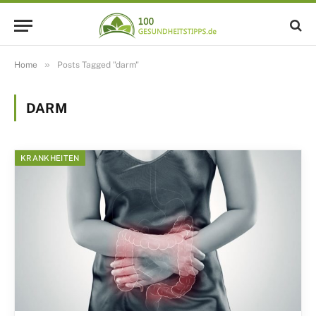
»
Home
Posts Tagged "darm"
DARM
KRANKHEITEN