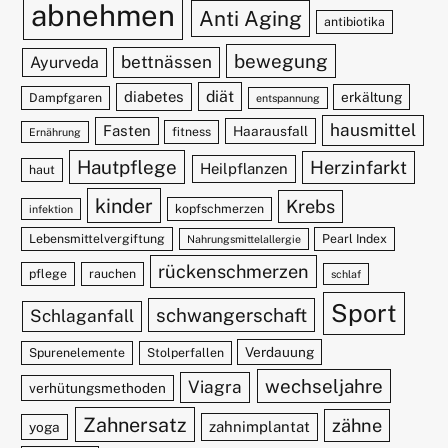
abnehmen
Anti Aging
antibiotika
bewegung
bettnässen
Ayurveda
diät
diabetes
erkältung
Dampfgaren
entspannung
hausmittel
Fasten
Haarausfall
fitness
Ernährung
Hautpflege
Herzinfarkt
Heilpflanzen
haut
kinder
Krebs
kopfschmerzen
infektion
Lebensmittelvergiftung
Pearl Index
Nahrungsmittelallergie
rückenschmerzen
pflege
rauchen
schlaf
Sport
schwangerschaft
Schlaganfall
Verdauung
Spurenelemente
Stolperfallen
wechseljahre
Viagra
verhütungsmethoden
Zahnersatz
zähne
zahnimplantat
yoga