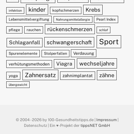
kinder
Krebs
kopfschmerzen
infektion
Lebensmittelvergiftung
Pearl Index
Nahrungsmittelallergie
rückenschmerzen
pflege
rauchen
schlaf
Sport
schwangerschaft
Schlaganfall
Verdauung
Spurenelemente
Stolperfallen
wechseljahre
Viagra
verhütungsmethoden
Zahnersatz
zähne
zahnimplantat
yoga
übergewicht
© 2004 - 2026 by 100-Gesundheitstipps.de |
Impressum
|
Datenschutz | Ein ♥️-Projekt der
tippsNET GmbH