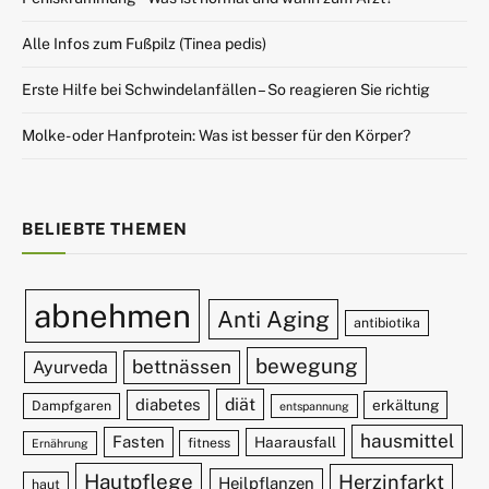
Alle Infos zum Fußpilz (Tinea pedis)
Erste Hilfe bei Schwindelanfällen – So reagieren Sie richtig
Molke- oder Hanfprotein: Was ist besser für den Körper?
BELIEBTE THEMEN
abnehmen
Anti Aging
antibiotika
bewegung
bettnässen
Ayurveda
diät
diabetes
erkältung
Dampfgaren
entspannung
hausmittel
Fasten
Haarausfall
fitness
Ernährung
Hautpflege
Herzinfarkt
Heilpflanzen
haut