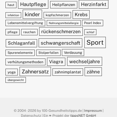
Hautpflege
Herzinfarkt
Heilpflanzen
haut
kinder
Krebs
kopfschmerzen
infektion
Lebensmittelvergiftung
Pearl Index
Nahrungsmittelallergie
rückenschmerzen
pflege
rauchen
schlaf
Sport
schwangerschaft
Schlaganfall
Verdauung
Spurenelemente
Stolperfallen
wechseljahre
Viagra
verhütungsmethoden
Zahnersatz
zähne
zahnimplantat
yoga
übergewicht
© 2004 - 2026 by 100-Gesundheitstipps.de |
Impressum
|
Datenschutz | Ein ♥️-Projekt der
tippsNET GmbH