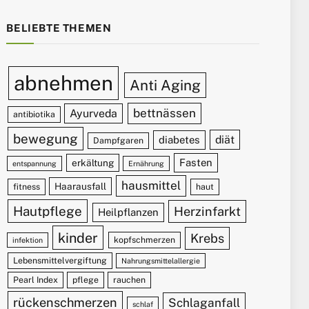
BELIEBTE THEMEN
abnehmen
Anti Aging
bettnässen
Ayurveda
antibiotika
bewegung
diät
diabetes
Dampfgaren
Fasten
erkältung
entspannung
Ernährung
hausmittel
Haarausfall
fitness
haut
Hautpflege
Herzinfarkt
Heilpflanzen
kinder
Krebs
kopfschmerzen
infektion
Lebensmittelvergiftung
Nahrungsmittelallergie
Pearl Index
pflege
rauchen
rückenschmerzen
Schlaganfall
schlaf