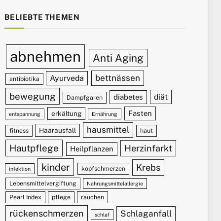
BELIEBTE THEMEN
abnehmen
Anti Aging
bettnässen
Ayurveda
antibiotika
bewegung
diät
diabetes
Dampfgaren
Fasten
erkältung
entspannung
Ernährung
hausmittel
Haarausfall
fitness
haut
Hautpflege
Herzinfarkt
Heilpflanzen
kinder
Krebs
kopfschmerzen
infektion
Lebensmittelvergiftung
Nahrungsmittelallergie
Pearl Index
pflege
rauchen
rückenschmerzen
Schlaganfall
schlaf