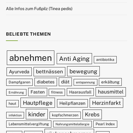
Alle Infos zum Fußpilz (Tinea pedis)
BELIEBTE THEMEN
abnehmen
Anti Aging
antibiotika
bewegung
bettnässen
Ayurveda
diät
diabetes
erkältung
Dampfgaren
entspannung
hausmittel
Fasten
Haarausfall
fitness
Ernährung
Hautpflege
Herzinfarkt
Heilpflanzen
haut
kinder
Krebs
kopfschmerzen
infektion
Lebensmittelvergiftung
Pearl Index
Nahrungsmittelallergie