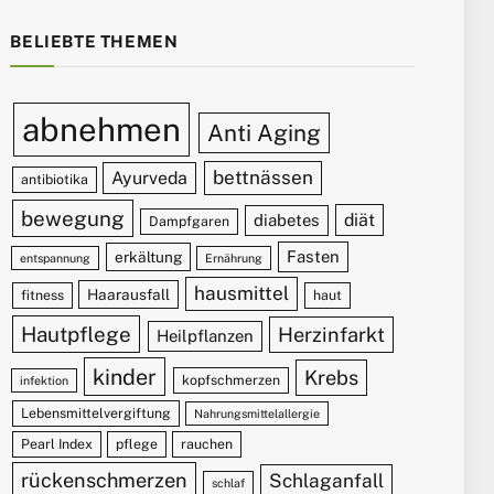
BELIEBTE THEMEN
abnehmen
Anti Aging
bettnässen
Ayurveda
antibiotika
bewegung
diät
diabetes
Dampfgaren
Fasten
erkältung
entspannung
Ernährung
hausmittel
Haarausfall
fitness
haut
Hautpflege
Herzinfarkt
Heilpflanzen
kinder
Krebs
kopfschmerzen
infektion
Lebensmittelvergiftung
Nahrungsmittelallergie
Pearl Index
pflege
rauchen
rückenschmerzen
Schlaganfall
schlaf