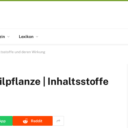
zin
Lexikon
altsstoffe und deren Wirkung
lpflanze | Inhaltsstoffe
App
Reddit