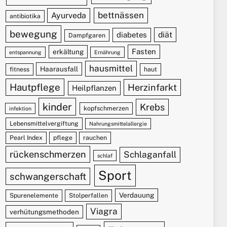
bettnässen
Ayurveda
antibiotika
bewegung
diät
diabetes
Dampfgaren
Fasten
erkältung
entspannung
Ernährung
hausmittel
Haarausfall
fitness
haut
Hautpflege
Herzinfarkt
Heilpflanzen
kinder
Krebs
kopfschmerzen
infektion
Lebensmittelvergiftung
Nahrungsmittelallergie
Pearl Index
pflege
rauchen
rückenschmerzen
Schlaganfall
schlaf
Sport
schwangerschaft
Verdauung
Spurenelemente
Stolperfallen
Viagra
verhütungsmethoden