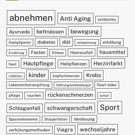
abnehmen
Anti Aging
antibiotika
bewegung
bettnässen
Ayurveda
diät
diabetes
erkältung
Dampfgaren
entspannung
hausmittel
Fasten
Haarausfall
fitness
Ernährung
Hautpflege
Herzinfarkt
Heilpflanzen
haut
kinder
Krebs
kopfschmerzen
infektion
Lebensmittelvergiftung
Pearl Index
Nahrungsmittelallergie
rückenschmerzen
pflege
rauchen
schlaf
Sport
schwangerschaft
Schlaganfall
Verdauung
Spurenelemente
Stolperfallen
wechseljahre
Viagra
verhütungsmethoden