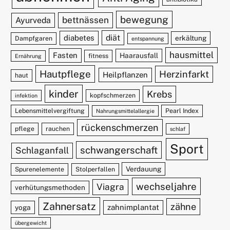
bewegung
bettnässen
Ayurveda
diät
diabetes
erkältung
Dampfgaren
entspannung
hausmittel
Fasten
Haarausfall
fitness
Ernährung
Hautpflege
Herzinfarkt
Heilpflanzen
haut
kinder
Krebs
kopfschmerzen
infektion
Lebensmittelvergiftung
Pearl Index
Nahrungsmittelallergie
rückenschmerzen
pflege
rauchen
schlaf
Sport
schwangerschaft
Schlaganfall
Verdauung
Spurenelemente
Stolperfallen
wechseljahre
Viagra
verhütungsmethoden
Zahnersatz
zähne
zahnimplantat
yoga
übergewicht