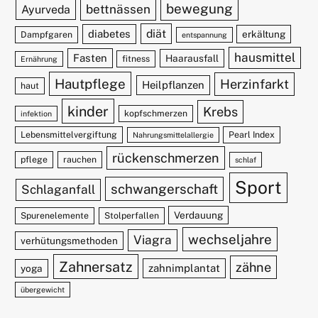
bewegung
bettnässen
Ayurveda
diät
diabetes
erkältung
Dampfgaren
entspannung
hausmittel
Fasten
Haarausfall
fitness
Ernährung
Hautpflege
Herzinfarkt
Heilpflanzen
haut
kinder
Krebs
kopfschmerzen
infektion
Lebensmittelvergiftung
Pearl Index
Nahrungsmittelallergie
rückenschmerzen
pflege
rauchen
schlaf
Sport
schwangerschaft
Schlaganfall
Verdauung
Spurenelemente
Stolperfallen
wechseljahre
Viagra
verhütungsmethoden
Zahnersatz
zähne
zahnimplantat
yoga
übergewicht