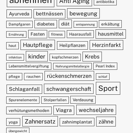
Anti Aging
antibiotika
bewegung
bettnässen
Ayurveda
diät
diabetes
erkältung
Dampfgaren
entspannung
hausmittel
Fasten
Haarausfall
fitness
Ernährung
Hautpflege
Herzinfarkt
Heilpflanzen
haut
kinder
Krebs
kopfschmerzen
infektion
Lebensmittelvergiftung
Pearl Index
Nahrungsmittelallergie
rückenschmerzen
pflege
rauchen
schlaf
Sport
schwangerschaft
Schlaganfall
Verdauung
Spurenelemente
Stolperfallen
wechseljahre
Viagra
verhütungsmethoden
Zahnersatz
zähne
zahnimplantat
yoga
übergewicht