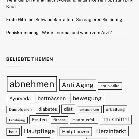
Wenn der BH krank macht – Gesundheitsrisiken & Tipps zum BH-
Kauf
Erste Hilfe bei Schwindelanfällen – So reagieren Sie richtig
Peniskrümmung – Was ist normal und wann zum Arzt?
BELIEBTE THEMEN
abnehmen
Anti Aging
antibiotika
bewegung
bettnässen
Ayurveda
diät
diabetes
erkältung
Dampfgaren
entspannung
hausmittel
Fasten
Haarausfall
fitness
Ernährung
Hautpflege
Herzinfarkt
Heilpflanzen
haut