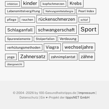
kinder
Krebs
kopfschmerzen
infektion
Lebensmittelvergiftung
Pearl Index
Nahrungsmittelallergie
rückenschmerzen
pflege
rauchen
schlaf
Sport
schwangerschaft
Schlaganfall
Verdauung
Spurenelemente
Stolperfallen
wechseljahre
Viagra
verhütungsmethoden
Zahnersatz
zähne
zahnimplantat
yoga
übergewicht
© 2004 - 2026 by 100-Gesundheitstipps.de |
Impressum
|
Datenschutz | Ein ♥️-Projekt der
tippsNET GmbH