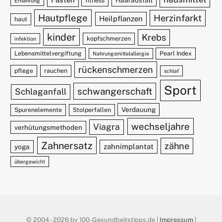
fitness
Ernährung
Hautpflege
Herzinfarkt
Heilpflanzen
haut
kinder
Krebs
kopfschmerzen
infektion
Lebensmittelvergiftung
Pearl Index
Nahrungsmittelallergie
rückenschmerzen
pflege
rauchen
schlaf
Sport
schwangerschaft
Schlaganfall
Verdauung
Spurenelemente
Stolperfallen
wechseljahre
Viagra
verhütungsmethoden
Zahnersatz
zähne
zahnimplantat
yoga
übergewicht
© 2004 - 2026 by 100-Gesundheitstipps.de |
Impressum
|