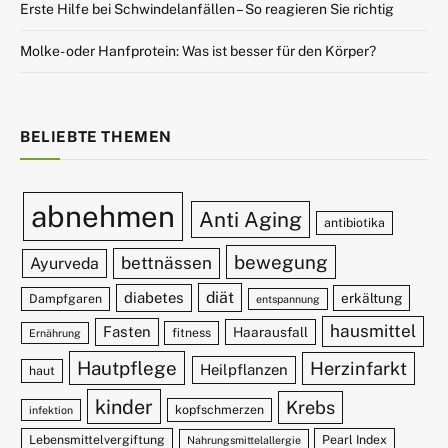
Erste Hilfe bei Schwindelanfällen – So reagieren Sie richtig
Molke- oder Hanfprotein: Was ist besser für den Körper?
BELIEBTE THEMEN
abnehmen
Anti Aging
antibiotika
bewegung
bettnässen
Ayurveda
diät
diabetes
erkältung
Dampfgaren
entspannung
hausmittel
Fasten
Haarausfall
fitness
Ernährung
Hautpflege
Herzinfarkt
Heilpflanzen
haut
kinder
Krebs
kopfschmerzen
infektion
Lebensmittelvergiftung
Pearl Index
Nahrungsmittelallergie