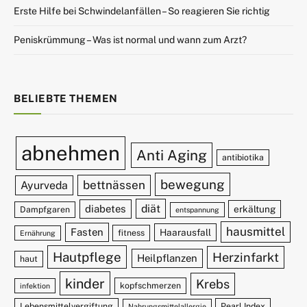
Erste Hilfe bei Schwindelanfällen – So reagieren Sie richtig
Peniskrümmung – Was ist normal und wann zum Arzt?
BELIEBTE THEMEN
abnehmen
Anti Aging
antibiotika
bewegung
bettnässen
Ayurveda
diät
diabetes
erkältung
Dampfgaren
entspannung
hausmittel
Fasten
Haarausfall
fitness
Ernährung
Hautpflege
Herzinfarkt
Heilpflanzen
haut
kinder
Krebs
kopfschmerzen
infektion
Lebensmittelvergiftung
Pearl Index
Nahrungsmittelallergie