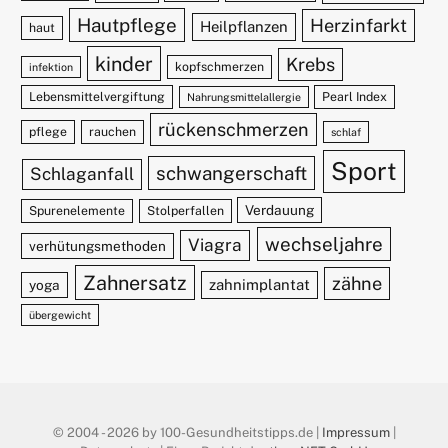
Hautpflege
Herzinfarkt
Heilpflanzen
haut
kinder
Krebs
kopfschmerzen
infektion
Lebensmittelvergiftung
Pearl Index
Nahrungsmittelallergie
rückenschmerzen
pflege
rauchen
schlaf
Sport
schwangerschaft
Schlaganfall
Verdauung
Spurenelemente
Stolperfallen
wechseljahre
Viagra
verhütungsmethoden
Zahnersatz
zähne
zahnimplantat
yoga
übergewicht
© 2004 - 2026 by 100-Gesundheitstipps.de |
Impressum
|